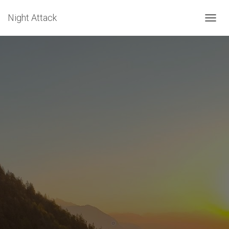
Night Attack
D
É
P
L
I
E
R
L
A
N
A
V
I
G
A
T
I
O
N